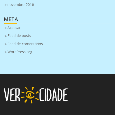
novembro 2016
META
Acessar
Feed de posts
Feed de comentários
WordPress.org