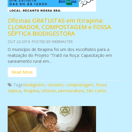
Oficinas GRATUITAS em Itirapina:
CLORADOR, COMPOSTAGEM e FOSSA
SÉPTICA BIODIGESTORA
OUT 24 2019- POSTED BY WEBMASTER
O município de Itirapina foi um dos escolhidos para a
realização do Projeto “Tratô na Roça: Capacitação em
saneamento rural em…
Read More
Tags:
biodigestor
,
clorador
,
compostagem
,
fossa
septica
,
Itirapina
,
oficinas
,
permacultura
,
São Carlos