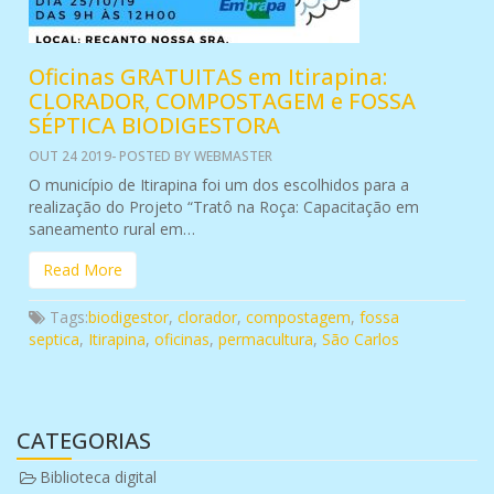
Oficinas GRATUITAS em Itirapina:
CLORADOR, COMPOSTAGEM e FOSSA
SÉPTICA BIODIGESTORA
OUT 24 2019- POSTED BY WEBMASTER
O município de Itirapina foi um dos escolhidos para a
realização do Projeto “Tratô na Roça: Capacitação em
saneamento rural em…
Read More
Tags:
biodigestor
,
clorador
,
compostagem
,
fossa
septica
,
Itirapina
,
oficinas
,
permacultura
,
São Carlos
CATEGORIAS
Biblioteca digital