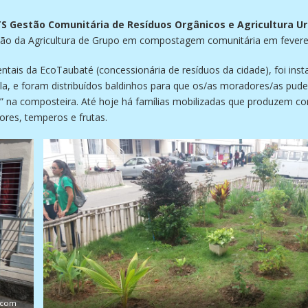
S Gestão Comunitária de Resíduos Orgânicos e Agricultura U
ão da Agricultura de Grupo em compostagem comunitária em fevere
tais da EcoTaubaté (concessionária de resíduos da cidade), foi ins
la, e foram distribuídos baldinhos para que os/as moradores/as pu
da” na composteira. Até hoje há famílias mobilizadas que produzem 
lores, temperos e frutas.
) com