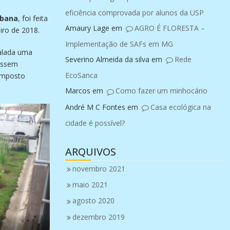
eficiência comprovada por alunos da USP
rbana
, foi feita
Amaury Lage
em
AGRO É FLORESTA –
iro de 2018.
Implementação de SAFs em MG
talada uma
Severino Almeida da silva
em
Rede
dessem
EcoSanca
composto
Marcos
em
Como fazer um minhocário
André M C Fontes
em
Casa ecológica na
cidade é possível?
ARQUIVOS
novembro 2021
maio 2021
agosto 2020
dezembro 2019