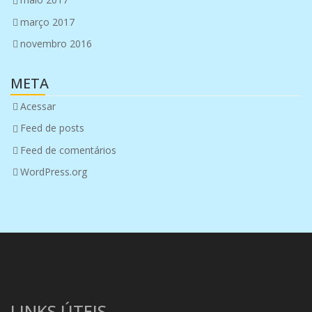
março 2017
novembro 2016
META
Acessar
Feed de posts
Feed de comentários
WordPress.org
LINKS ÚTEIS