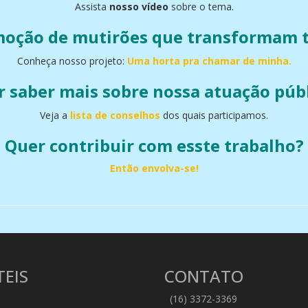
Assista
nosso vídeo
sobre o tema.
moção de mutirões que transformam t
Conheça nosso projeto:
Uma horta pra chamar de minha.
 saber mais sobre nossa atuação púb
Veja a
lista de conselhos
dos quais participamos.
Quer contribuir com esste trabalho?
Então envolva-se!
TEIS
CONTATO
(16) 3372-3369