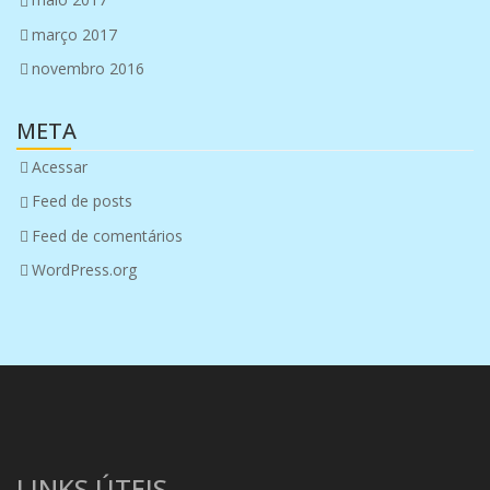
março 2017
novembro 2016
META
Acessar
Feed de posts
Feed de comentários
WordPress.org
LINKS ÚTEIS