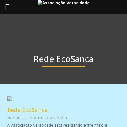
Toggle
navigat
Rede EcoSanca
Blog
Rede EcoSanca
NOV 01 2021- POSTED BY WEBMASTER
A Associação Veracidade está realizando entre maio e