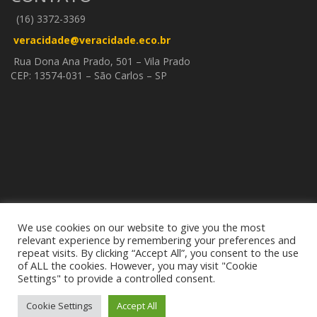
(16) 3372-3369
veracidade@veracidade.eco.br
Rua Dona Ana Prado, 501 – Vila Prado
CEP: 13574-031 – São Carlos – SP
We use cookies on our website to give you the most
relevant experience by remembering your preferences and
repeat visits. By clicking “Accept All”, you consent to the use
of ALL the cookies. However, you may visit "Cookie
Settings" to provide a controlled consent.
TODOS OS DIREITOS RESERVADOS.
Cookie Settings
Accept All