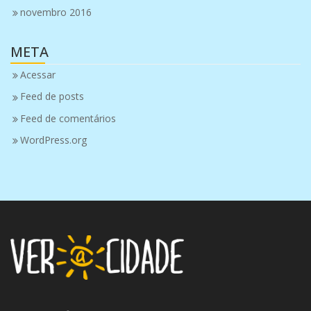
novembro 2016
META
Acessar
Feed de posts
Feed de comentários
WordPress.org