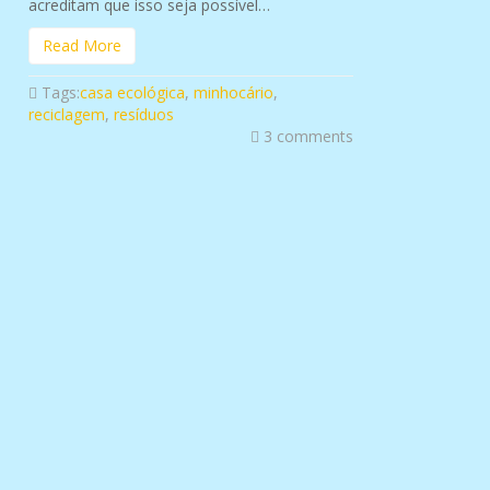
acreditam que isso seja possível…
Read More
Tags:
casa ecológica
,
minhocário
,
reciclagem
,
resíduos
3 comments