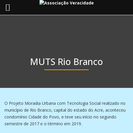
Toggle
navigat
MUTS Rio Branco
O Projeto Moradia Urbana com Tecnologia Social realizado no
município de Rio Branco, capital do estado do Acre, aconteceu
condomínio Cidade do Povo, e teve seu início no segundo
semestre de 2017 e o término em 2019.