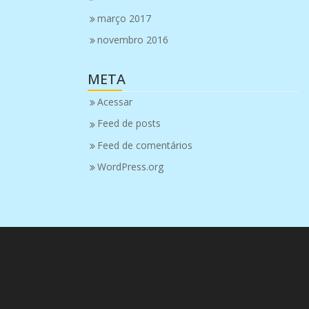
março 2017
novembro 2016
META
Acessar
Feed de posts
Feed de comentários
WordPress.org