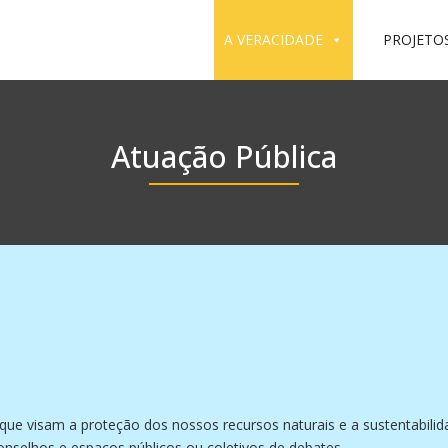
A VERACIDADE
PROJETO
Atuação Pública
que visam a proteção dos nossos recursos naturais e a sustentabili
onselhos e espaços públicos ou coletivos de debates.