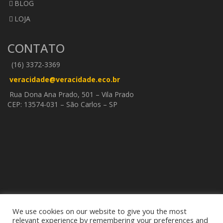
BLOG
LOJA
CONTATO
(16) 3372-3369
veracidade@veracidade.eco.br
Rua Dona Ana Prado, 501 – Vila Prado
CEP: 13574-031 – São Carlos – SP
We use cookies on our website to give you the most
relevant experience by remembering your preferences and