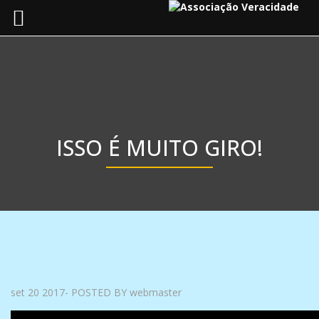
Toggle
navigat
ISSO É MUITO GIRO!
set 20 2017- POSTED BY webmaster