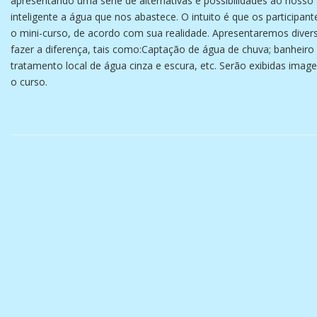
apresentando uma série de alternativas e possibilidades ao nosso 
inteligente a água que nos abastece. O intuito é que os partici
o mini-curso, de acordo com sua realidade. Apresentaremos dive
fazer a diferença, tais como:Captação de água de chuva; banheir
tratamento local de água cinza e escura, etc. Serão exibidas ima
o curso.