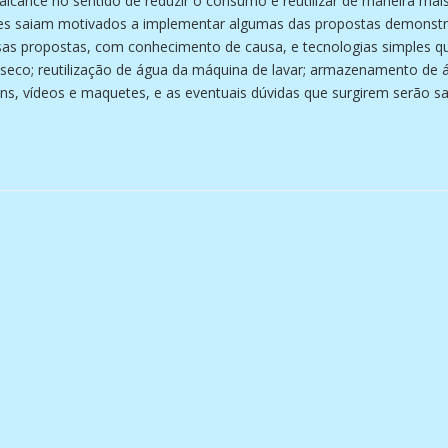
alcance no sentido de reduzir o consumo e reutilizar de maneira mais
pantes saiam motivados a implementar algumas das propostas demonst
rsas propostas, com conhecimento de causa, e tecnologias simples 
o seco; reutilização de água da máquina de lavar; armazenamento de 
gens, vídeos e maquetes, e as eventuais dúvidas que surgirem serão 