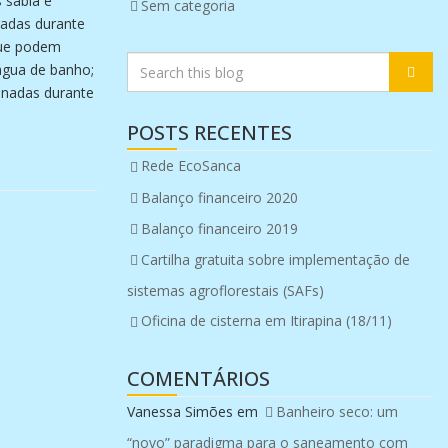
 sábia e
Sem categoria
radas durante
que podem
água de banho;
sanadas durante
POSTS RECENTES
Rede EcoSanca
Balanço financeiro 2020
Balanço financeiro 2019
Cartilha gratuita sobre implementação de
sistemas agroflorestais (SAFs)
Oficina de cisterna em Itirapina (18/11)
COMENTÁRIOS
Vanessa Simões
em
Banheiro seco: um
“novo” paradigma para o saneamento com