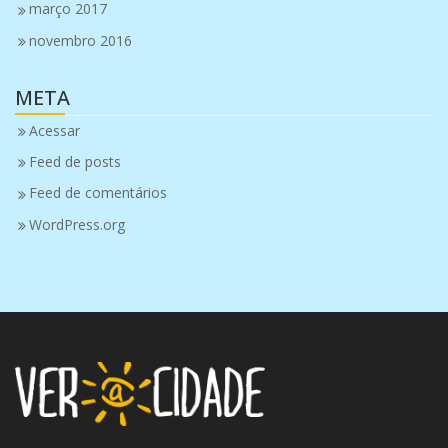
março 2017
novembro 2016
META
Acessar
Feed de posts
Feed de comentários
WordPress.org