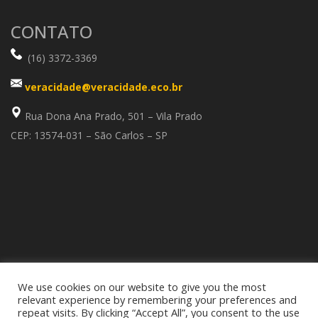
CONTATO
(16) 3372-3369
veracidade@veracidade.eco.br
Rua Dona Ana Prado, 501 – Vila Prado
CEP: 13574-031 – São Carlos – SP
We use cookies on our website to give you the most
relevant experience by remembering your preferences and
repeat visits. By clicking “Accept All”, you consent to the use