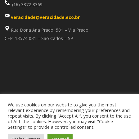
(16) 3372-3369
veracidade@veracidade.eco.br
Rua Dona Ana Prado, 501 – Vila Prado
CEP: 13574-031 – São Carlos – SP
We use cookies on our website to give you the most
relevant experience by remembering your preferences and
repeat visits. By clicking “Accept All”, you consent to the use
of ALL the cookies. However, you may visit "Cookie
Settings" to provide a controlled consent.
TODOS OS DIREITOS RESERVADOS.